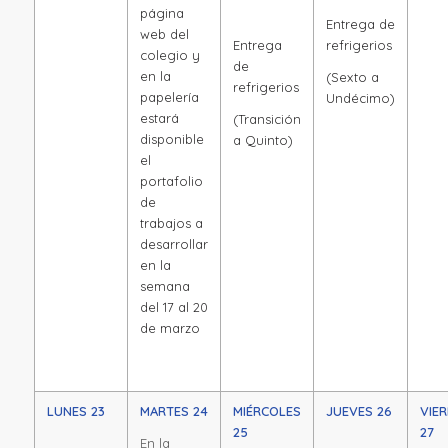
página
Entrega de
web del
Entrega
refrigerios
colegio y
de
en la
(Sexto a
refrigerios
papelería
Undécimo)
estará
(Transición
disponible
a Quinto)
el
portafolio
de
trabajos a
desarrollar
en la
semana
del 17 al 20
de marzo
LUNES 23
MARTES 24
MIÉRCOLES
JUEVES 26
VIE
25
27
En la