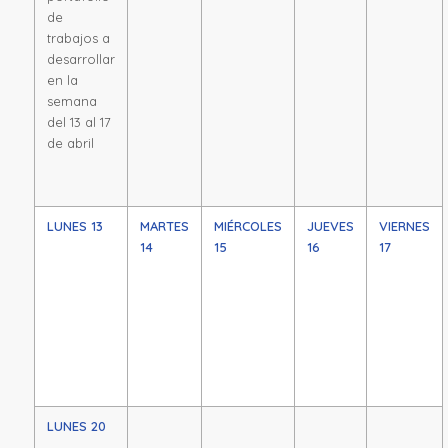
de
trabajos a
desarrollar
en la
semana
del 13 al 17
de abril
LUNES 13
MARTES
MIÉRCOLES
JUEVES
VIERNES
14
15
16
17
LUNES 20