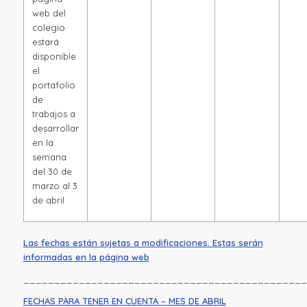
web del
colegio
estará
disponible
el
portafolio
de
trabajos a
desarrollar
en la
semana
del 30 de
marzo al 3
de abril
Las fechas están sujetas a modificaciones. Estas serán
informadas en la página web
______________________________________________
FECHAS PARA TENER EN CUENTA – MES DE ABRIL