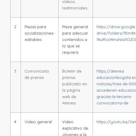
videos
testimoniales.
2
Piezas para
Pieza general
https://drive.googl
socializaciones-
para adecuar
drive/folders/1l5m
editables
contenidos a
9kzRo04mzNiia1OZG
lo que se
requiera
3
Comunicado
Boletín de
https://atenea.
de prensa
prensa
educacionbogota.ed
publicado en
noticias/mas-de-500
la página
accederan-educacio
web de
gracias-la-tercera-
Atenea.
convocatoria-de
4
Video general
Video
https://youtu.be/2
explicativo de
Jóvenes a la