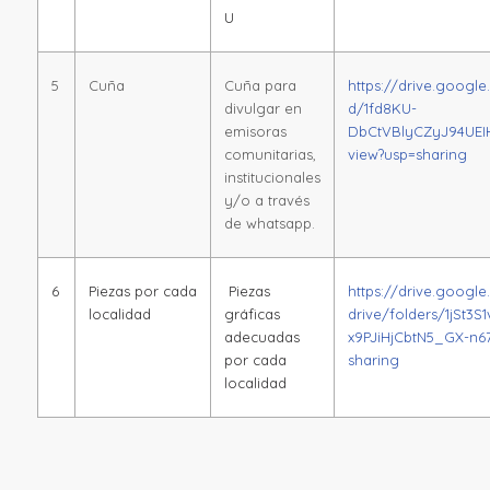
U
5
Cuña
Cuña para
https://drive.google
divulgar en
d/1fd8KU-
emisoras
DbCtVBlyCZyJ94UEI
comunitarias,
view?usp=sharing
institucionales
y/o a través
de whatsapp.
6
Piezas por cada
Piezas
https://drive.googl
localidad
gráficas
drive/folders/1jSt3S1
adecuadas
x9PJiHjCbtN5_GX-n6
por cada
sharing
localidad