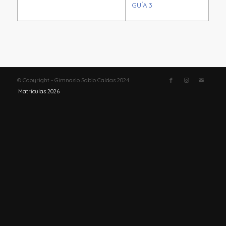
GUÍA 3
© Copyright - Gimnasio Sabio Caldas 2024
Matrículas 2026