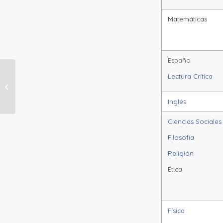
Matemáticas
Españo
Lectura Crítica
NÚCLEO 5 (8° – 9°) TERCERA
SEMANA
Inglés
Ciencias Sociales
Filosofía
Religión
Ética
Física