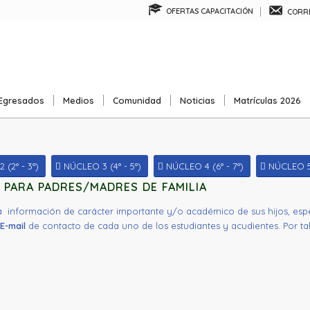
OFERTAS CAPACITACIÓN
CORRE
Egresados
Medios
Comunidad
Noticias
Matrículas 2026
(2° - 3°)
NÚCLEO 3 (4° - 5°)
NÚCLEO 4 (6° - 7°)
NÚCLEO 5 
 PARA PADRES/MADRES DE FAMILIA
a información de carácter importante y/o académico de sus hijos, esp
E-mail
de contacto de cada uno de los estudiantes y acudientes.
Por ta