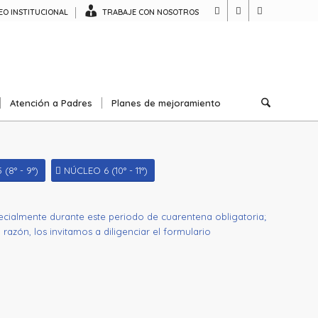
O INSTITUCIONAL
TRABAJE CON NOSOTROS
Atención a Padres
Planes de mejoramiento
(8° - 9°)
NÚCLEO 6 (10° - 11°)
ecialmente durante este periodo de cuarentena obligatoria;
l razón, los invitamos a diligenciar el formulario