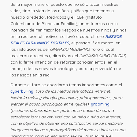
de la mejor manera, puesto que no sólo tocan nuestras
vidas, sino la vida de los niños y niñas que tenemos a
nuestro alrededor. RedPapaz y el ICBF (Instituto
Colombiano de Bienestar Familiar), unen fuerzas con la
intención de minimizar los riesgos de nuestros niños y niñas
en la red; por tal motivo, se llevó a cabo el foro
RIESGOS
REALES PARA NIÑOS DIGITALES
, el pasado 1º de marzo, en
las instalaciones del
GIMNASIO MODERNO
, foro al cual
asistieron docentes y directivos del
GIMNASIO SABIO CALDAS
,
con la firme intención de reforzar conocimientos en el
manejo de las nuevas tecnologías, para la prevención de
los riesgos en la red.
Durante el foro se abordaron temas importantes como el
cyberbulling
(
uso de los medios telemáticos -Internet,
telefonía móvil y videojuegos online, principalmente -, para
ejercer el acoso psicológico entre iguales)
,
grooming
(
acciones deliberadas por parte de un adulto de cara a
establecer lazos de amistad con un niño o niña en Internet,
con el objetivo de obtener una satisfacción sexual mediante
imágenes eróticas o pornográficas del menor o incluso como
preparación para un encuentro sexual),
al igual que el