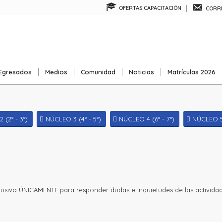
OFERTAS CAPACITACIÓN
CORRE
Egresados
Medios
Comunidad
Noticias
Matrículas 2026
(2° - 3°)
NÚCLEO 3 (4° - 5°)
NÚCLEO 4 (6° - 7°)
NÚCLEO 5 
clusivo ÚNICAMENTE para responder dudas e inquietudes de las actividad