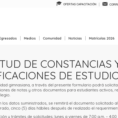
OFERTAS CAPACITACIÓN
CORRE
Egresados
Medios
Comunidad
Noticias
Matrículas 2026
ITUD DE CONSTANCIAS 
FICACIONES DE ESTUDI
ad gimnasiana, a través del presente formulario podrá solicita
aciones de notas y otros documentos para estudiantes activos, r
legio.
n los datos suministrados, se remitirá el documento solicitado a
trado, cinco (5) días hábiles después de realizado el requerimien
ón y trámites de solicitudes: lunes a viernes de 7:00 a.m. – 4:00 