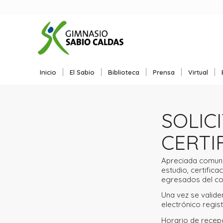
Inicio
El Sabio
Biblioteca
Prensa
Virtual
SOLIC
CERTI
Apreciada comunid
estudio, certific
egresados del co
Una vez se valide
electrónico regis
Horario de recepci