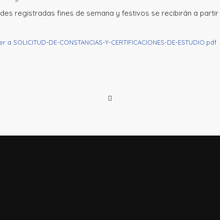
des registradas fines de semana y festivos se recibirán a partir 
eder a SOLICITUD-DE-CONSTANCIAS-Y-CERTIFICACIONES-DE-ESTUDIO.pdf