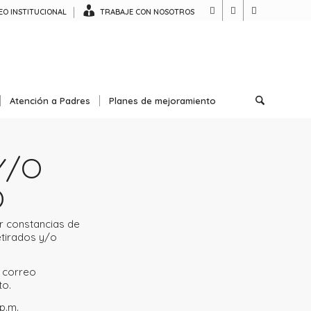
O INSTITUCIONAL
TRABAJE CON NOSOTROS
Atención a Padres
Planes de mejoramiento
Y/O
O
r constancias de
etirados y/o
l correo
to.
p.m.