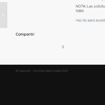
NOTA: Las solicitu
hábil.
SEMANA 18
Haz clic para acc
Compartir:
© Copyright - Gimnasio Sabio Caldas 2024