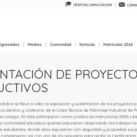
OFERTAS CAPACITACIÓN
CORRE
Egresados
Medios
Comunidad
Noticias
Matrículas 2026
NTACIÓN DE PROYECT
UCTIVOS
 octubre se llevó a cabo la exposición y sustentación de los proyectos p
os décimo y undécimo de la Línea Técnica de Patronaje Industrial de Pr
 del colegio. En éste participaron como jurados las Instructoras SENA Lil
la comunidad educativa quienes estuvieron observando los trabajos rea
e estudiantes, donde ellos expusieron con seguridad y propiedad sus 
cumplimiento así con uno de los requisitos para recibir la Certificació