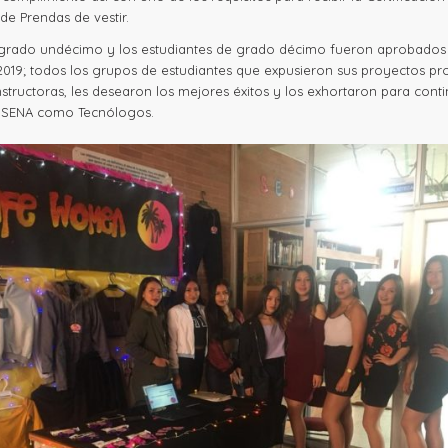
 de Prendas de vestir.
 grado undécimo y los estudiantes de grado décimo fueron aprobados 
019; todos los grupos de estudiantes que expusieron sus proyectos pr
Instructoras, les desearon los mejores éxitos y los exhortaron para cont
l SENA como Tecnólogos.