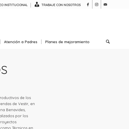
O INSTITUCIONAL
TRABAJE CON NOSOTROS
Atención a Padres
Planes de mejoramiento
OS
roductivos de los
endas de Vestir, en
iana Benavides,
lizados por los
proyectos
n como Técnicos en