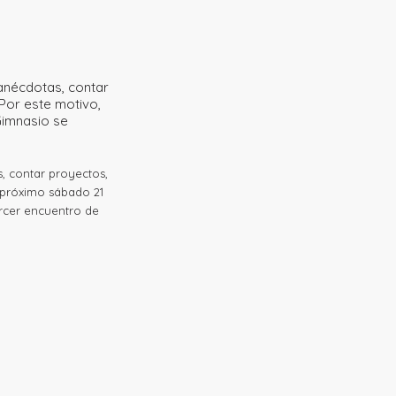
anécdotas, contar
Por este motivo,
Gimnasio se
, contar proyectos,
 próximo sábado 21
ercer encuentro de