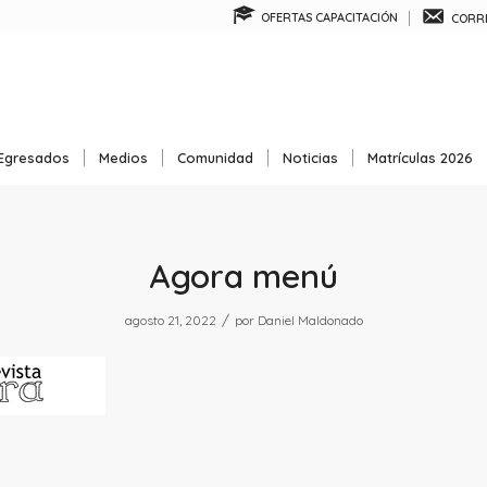
OFERTAS CAPACITACIÓN
CORRE
Egresados
Medios
Comunidad
Noticias
Matrículas 2026
Agora menú
/
agosto 21, 2022
por
Daniel Maldonado