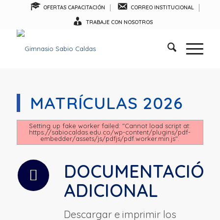
OFERTAS CAPACITACIÓN
CORREO INSTITUCIONAL
TRABAJE CON NOSOTROS
MATRÍCULAS 2026
Setting up fake worker failed: "Cannot load script at:
https://sabiocaldas.edu.co/wp-content/plugins/pdf-
embedder/assets/js/pdfjs/pdf.worker.min.js".
DOCUMENTACIÓN
ADICIONAL
Descargar e imprimir los