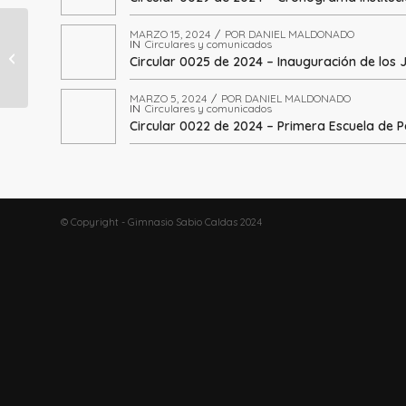
MARZO 15, 2024
/
POR
DANIEL MALDONADO
IN
Circulares y comunicados
DÍA MUNDIAL DEL
Circular 0025 de 2024 – Inauguración de los
AGUA 2022
MARZO 5, 2024
/
POR
DANIEL MALDONADO
IN
Circulares y comunicados
Circular 0022 de 2024 – Primera Escuela de 
© Copyright - Gimnasio Sabio Caldas 2024