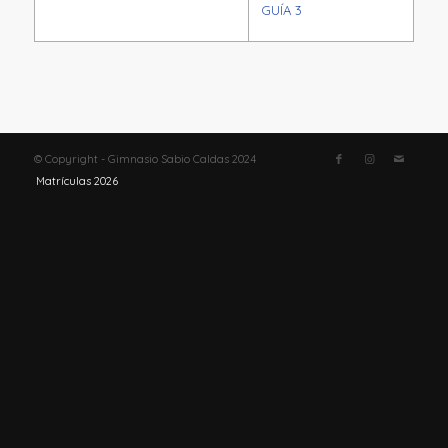
GUÍA 3
© Copyright - Gimnasio Sabio Caldas 2024
Matrículas 2026