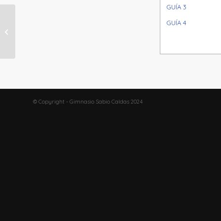
GUÍA 3
GUÍA 4
SEMANA 21 Y 22
© Copyright - Gimnasio Sabio Caldas 2024