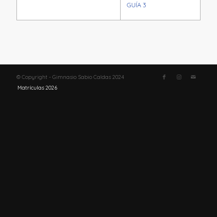
GUÍA 3
© Copyright - Gimnasio Sabio Caldas 2024
Matrículas 2026