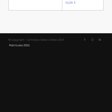
GUÍA 3
© Copyright - Gimnasio Sabio Caldas 2024
Matrículas 2026