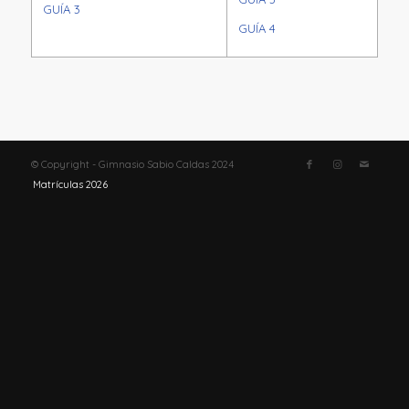
GUÍA 3
GUÍA 4
© Copyright - Gimnasio Sabio Caldas 2024
Matrículas 2026