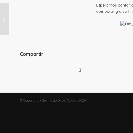
Esperamos contar co
compartir y divertir
DÍA DE LA FAMILIA
GIMNASIANA
Compartir:
© Copyright - Gimnasio Sabio Caldas 2024