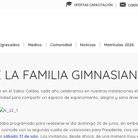
OFERTAS CAPACITACIÓN
CORRE
Egresados
Medios
Comunidad
Noticias
Matrículas 2026
E LA FAMILIA GIMNASIA
n el Sabio Caldas, cada año celebramos en nuestras instalaciones el d
idad para compartir un espacio de esparcimiento, alegría y sana diver
taba programado para realizarse el día domingo 20 de junio, sin emba
 coincide con la segunda vuelta de votaciones para Presidente, nos vi
el
sábado 31 de julio.
Los invitamos, desde ahora, de una manera muy e