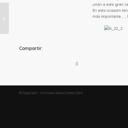
unan a esta gran ce
En esta ocasión te
LOS SABIOS EN EL
más importante….., 
MODERNO
Compartir:
© Copyright - Gimnasio Sabio Caldas 2024