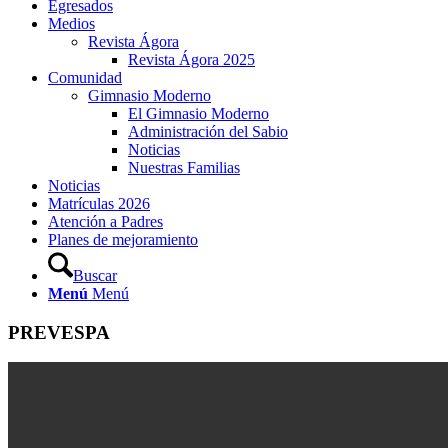
Egresados
Medios
Revista Ágora
Revista Ágora 2025
Comunidad
Gimnasio Moderno
El Gimnasio Moderno
Administración del Sabio
Noticias
Nuestras Familias
Noticias
Matrículas 2026
Atención a Padres
Planes de mejoramiento
Buscar
Menú
Menú
PREVESPA