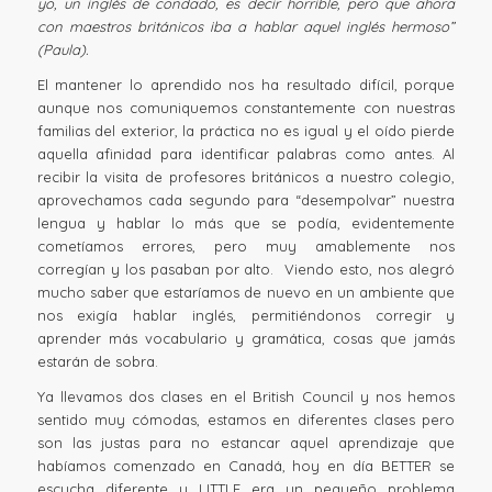
yo, un inglés de condado, es decir horrible, pero que ahora
con maestros británicos iba a hablar aquel inglés hermoso”
(Paula).
El mantener lo aprendido nos ha resultado difícil, porque
aunque nos comuniquemos constantemente con nuestras
familias del exterior, la práctica no es igual y el oído pierde
aquella afinidad para identificar palabras como antes. Al
recibir la visita de profesores británicos a nuestro colegio,
aprovechamos cada segundo para “desempolvar” nuestra
lengua y hablar lo más que se podía, evidentemente
cometíamos errores, pero muy amablemente nos
corregían y los pasaban por alto. Viendo esto, nos alegró
mucho saber que estaríamos de nuevo en un ambiente que
nos exigía hablar inglés, permitiéndonos corregir y
aprender más vocabulario y gramática, cosas que jamás
estarán de sobra.
Ya llevamos dos clases en el British Council y nos hemos
sentido muy cómodas, estamos en diferentes clases pero
son las justas para no estancar aquel aprendizaje que
habíamos comenzado en Canadá, hoy en día BETTER se
escucha diferente y LITTLE era un pequeño problema