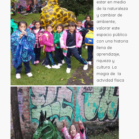
estar en medio
de la naturaleza
y cambiar de
ambiente;
valorar este
espacio público
con una historia
llena de
aprendizaje,
riqueza y
cultura. La
magia de la
actvidad física