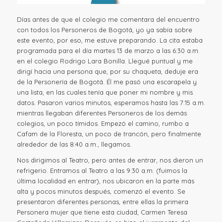
Días antes de que el colegio me comentara del encuentro
con todos los Personeros de Bogotá, yo ya sabía sobre
este evento, por eso, me estuve preparando. La cita estaba
programada para el día martes 13 de marzo a las 6:30 a.m.
en el colegio Rodrigo Lara Bonilla. Llegué puntual y me
dirigí hacia una persona que, por su chaqueta, deduje era
de la Personería de Bogotá. Él me pasó una escarapela y
una lista, en las cuales tenía que poner mi nombre y mis
datos. Pasaron varios minutos, esperamos hasta las 7:15 a.m.
mientras llegaban diferentes Personeros de los demás
colegios, un poco tímidos. Empezó el camino, rumbo a
Cafam de la Floresta, un poco de trancón, pero finalmente
alrededor de las 8:40 a.m., llegamos.
Nos dirigimos al Teatro, pero antes de entrar, nos dieron un
refrigerio. Entramos al Teatro a las 9:30 a.m. (fuimos la
última localidad en entrar), nos ubicaron en la parte más
alta y pocos minutos después, comenzó el evento. Se
presentaron diferentes personas, entre ellas la primera
Personera mujer que tiene esta ciudad, Carmen Teresa