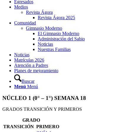
Egresados
Medios
Revista Ágora
Revista Ágora 2025
Comunidad
Gimnasio Moderno
El Gimnasio Moderno
Administración del Sabio
Noticias
Nuestras Familias
Noticias
Matrículas 2026
Atención a Padres
Planes de mejoramiento
Buscar
Menú
Menú
NÚCLEO 1 (0° – 1°) SEMANA 18
GRADOS TRANSICIÓN Y PRIMEROS
GRADO
TRANSICIÓN
PRIMERO