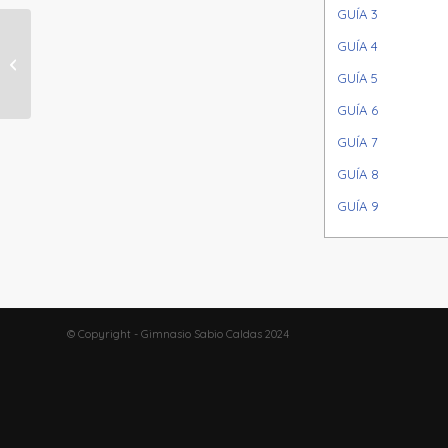
GUÍA 3
GUÍA 4
NÚCLEO 5 (8° – 9°) SEMANA 23
GUÍA 5
GUÍA 6
GUÍA 7
GUÍA 8
GUÍA 9
© Copyright - Gimnasio Sabio Caldas 2024