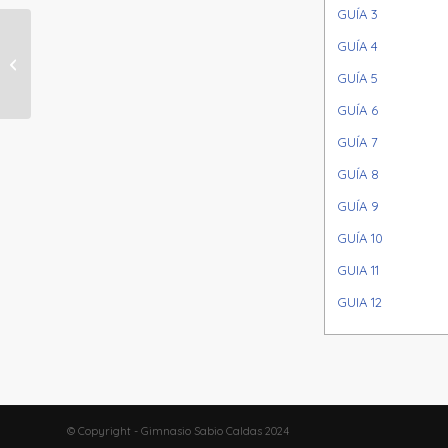
GUÍA 3
GUÍA 4
NÚCLEO 5 (8° – 9°) SEMANA 6
GUÍA 5
GUÍA 6
GUÍA 7
GUÍA 8
GUÍA 9
GUÍA 10
GUIA 11
GUIA 12
© Copyright - Gimnasio Sabio Caldas 2024